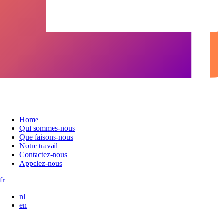
Home
Qui sommes-nous
Que faisons-nous
Notre travail
Contactez-nous
Appelez-nous
fr
nl
en