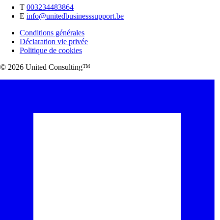
T
003234483864
E
info@unitedbusinesssupport.be
Conditions générales
Déclaration vie privée
Politique de cookies
© 2026 United Consulting™